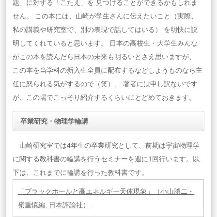
題」に対する「こたえ」を 見つけることができるかもしれま
せん。 この本には、山崎が学生さんに伝えたいこと（実際、
私の講義や研究室で、別の表現で話してはいる） を明快に説
明してくれていると思います。 日本の高校生・大学生みんな
がこの本を読んだら日本の未来も明るいとさえ思いますが、
この本を当学科の新入生全員に配布するなどしようものなら主
任に怒られる気がするので（笑）、 著者には申し訳ないです
が、この場でこっそり紹介するくらいにとどめておきます。
卒業研究・物理学輪講
山崎研究室では4年生の卒業研究として、前期は宇宙物理学
に関する教科書の輪講を行うセミナーを週に1回行います。以
下は、これまでに輪講を行った教科書です。
「ブラックホールと高エネルギー天体現象」（小山勝二・
嶺重慎編, 日本評論社）