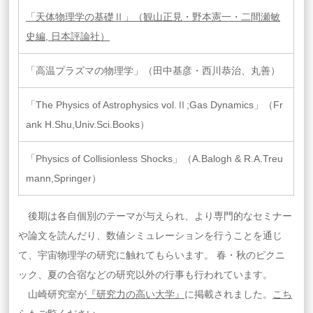
「天体物理学の基礎Ⅱ」（観山正見・野本憲一・二間瀬敏
史編, 日本評論社）
「高温プラズマの物理学」（田中基彦・西川恭治、丸善）
「The Physics of Astrophysics vol.Ⅱ;Gas Dynamics」（Fr
ank H.Shu,Univ.Sci.Books）
「Physics of Collisionless Shocks」（A.Balogh & R.A.Treu
mann,Springer）
後期は各自個別のテーマが与えられ、より専門的なセミナー
や論文を読んだり、数値シミュレーションを行うことを通じ
て、宇宙物理学の研究に触れてもらいます。 春・秋のピクニ
ック、夏の合宿などの研究以外の行事も行われています。
山崎研究室が
『研究力の高い大学』
に掲載されました。
こち