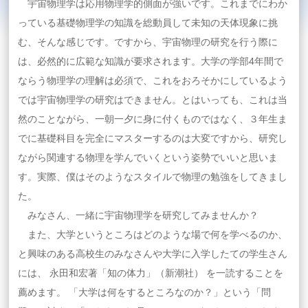
宇宙物理学は応用物理学的側面が強いです。これまでにわか
っている基礎物理学の知識を総動員して未知の天体現象に挑
む、そんな感じです。ですから、宇宙物理の研究を行う際に
は、必然的に広範な知識が要求されます。大学の学部4年間で
ならう物理学の理解は必須で、これをおろそかにしているよう
では宇宙物理学の研究はできません。とはいっても、これは当
然のことながら、一朝一夕に身に付くものではなく、３年生ま
でに基礎科目を完全にマスターするのは大変ですから、研究し
ながら関連する物理を学んでいくという姿勢でいいと思いま
す。実際、僕はそのようなスタイルで物理の勉強をしてきまし
た。
みなさん、一緒に宇宙物理学を研究してみませんか？
また、大学というところはどのような場で何を学べるのか、
と興味のある高校生のみなさんや大学に入学したての学生さん
には、 永田和宏著「知の体力」（新潮社） を一読することを
薦めます。 「大学は何をするところなのか？」という「問